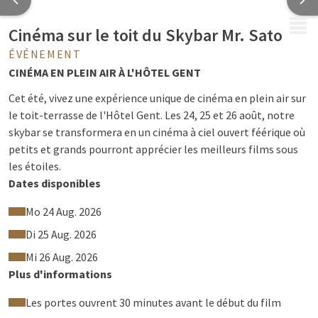
MENU
Cinéma sur le toit du Skybar Mr. Sato
ÉVÉNEMENT
CINÉMA EN PLEIN AIR À L'HÔTEL GENT
Cet été, vivez une expérience unique de cinéma en plein air sur
le toit-terrasse de l'Hôtel Gent. Les 24, 25 et 26 août, notre
skybar se transformera en un cinéma à ciel ouvert féérique où
petits et grands pourront apprécier les meilleurs films sous
les étoiles.
Dates disponibles
Au programme: six séances pendant trois jours, avec une
sélection variée pour toute la famille et les cinéphiles.
Mo 24 Aug. 2026
Installez-vous confortablement sur notre terrasse, admirez
Di 25 Aug. 2026
la vue imprenable sur Gand et vivez une expérience
Mi 26 Aug. 2026
cinématographique inoubliable.
Plus d'informations
Des en-cas et des boissons vous seront offerts pendant
chaque séance pour que vous puissiez profiter pleinement de
Les portes ouvrent 30 minutes avant le début du film