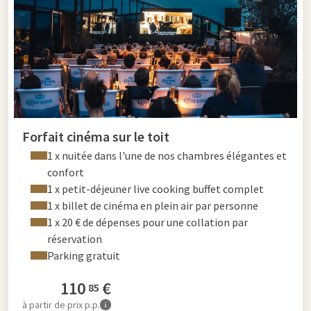
Mercredi 26 août 2026
18h30 – Mamma Mia!
21h30 – Pirates des Caraïbes: La Malédiction du Black
Pearl
Billets
Forfait cinéma sur le toit
Places VIP au premier rang
(banc pour 2 personnes):
1 x nuitée dans l'une de nos chambres élégantes et
€18,95 par personne
confort
Billet standard
(chaise longue): €15,95 par personne
1 x petit-déjeuner live cooking buffet complet
Enfants jusqu’à 12 ans
(chaise longue): €10,95 par
1 x billet de cinéma en plein air par personne
enfant
1 x 20 € de dépenses pour une collation par
réservation
Important:
En cas de conditions météorologiques
Parking gratuit
défavorables, l'événement sera annulé et les billets seront
remboursés.
110
€
85
à partir de
prix p.p.