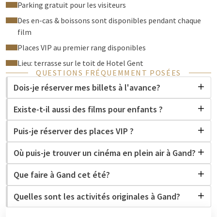
votre soirée.
Parking gratuit pour les visiteurs
Envie d'une expérience cinématographique ultime? Réservez
Des en-cas & boissons sont disponibles pendant chaque
l'une de nos places
VIP exclusives au premier rang
pour une
film
vue imprenable sur l'écran.
Places VIP au premier rang disponibles
De plus, l'Hôtel Gent met à votre disposition un parking
Lieu: terrasse sur le toit de Hotel Gent
gratuit pendant l'événement. Vous n'aurez ainsi pas à vous
QUESTIONS FRÉQUEMMENT POSÉES
soucier du stationnement en centre-ville et pourrez profiter
Dois-je réserver mes billets à l'avance?
pleinement de votre soirée.
Existe-t-il aussi des films pour enfants ?
Et si vous prolongeiez votre soirée cinéma par une expérience
culinaire? Profitez de votre visite pour dîner au Restaurant
Puis-je réserver des places VIP ?
Cocotte ou passer une soirée italienne au Limoncello, tous
deux situés à l'Hôtel Gent.
Où puis-je trouver un cinéma en plein air à Gand?
Que vous recherchiez une soirée romantique originale, une
Que faire à Gand cet été?
sortie conviviale entre amis ou une activité amusante pour
toute la famille, ce cinéma en plein air sur le toit du Skybar Mr.
Quelles sont les activités originales à Gand?
Sato vous offre une expérience estivale inoubliable.
Réservez vos places à l'avance et découvrez la