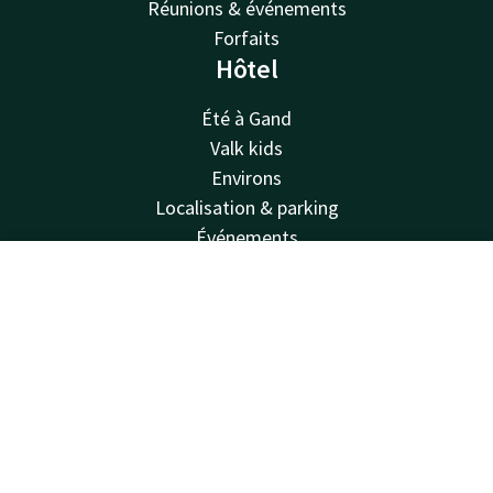
Réunions & événements
Forfaits
Hôtel
Été à Gand
Valk kids
Environs
Localisation & parking
Événements
Blog
Contact
Compte
FR
FAQ
Durabilité
Réserver
Compte d'entreprise
Offres d'emploi
Lettre d'information
Van der Valk