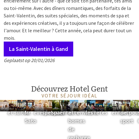
entièrement sur l'autre - que ce soit ton partenaire, tes amis
ou toi-même. Avec des dîners romantiques, des forfaits de la
Saint-Valentin, des suites spéciales, des moments de spa et
des expériences créatives, il y a toujours une façon de célébrer
l'amour. Et le meilleur ? Cette année, cela peut durer tout un
mois.
La Saint-Valentin à Gand
Geplaatst op 20/01/2026
Découvrez Hotel Gent
VOTRE SÉJOUR IDÉAL
Chambres
Restaurants
Skybar
Réunions et
Offres
Weleda
Valk
Parking
Gent et
Célébrez
Installations
Événements
Coin
Salle
Équ
et suites
Mr.
événements
spéciales
Spa
enfants
et
environs
les fêtes
enfants
de
pou
Sato
bornes
sport
de
recharge