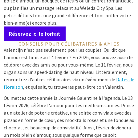
boîte d'amour, un bouquet de fleurs ou un coffret romantique,
ou planifiez un massage relaxant au Weleda City Spa. Les
petits détails font une grande différence et font briller votre
bien-aimé(e) encore plus.
Réservez ici le forfait
CONSEILS POUR CÉLIBATAIRES & AMIES
Valentijn n'est pas seulement pour les couples. Qui dit que
l'amour est limité au 14 février ? En 2026, vous pouvez aussi le
célébrer avec des amis ou pour vous-même. Le 11 février, nous
organisons un speed-dating de haut niveau. Littéralement,
rencontrez d'autres célibataires via un événement de
Dates de
floraison
, et qui sait, tu trouveras peut-être ton Valentin.
Ou mettez cette année la Journée Galentine à l'agenda. Le 13
février 2026, célèbre l'amour pour tes meilleures amies. Pense
à un atelier de poterie créative, une soirée conviviale avec des
pizzas en forme de cœur, des mocktails roses et une fondue au
chocolat, et beaucoup de convivialité. Ainsi, février deviendra
un mois plein d'amour, sous quelque forme que ce soit.