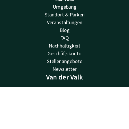
Umgebung
Standort & Parken
Veranstaltungen
Blog
FAQ
Nachhaltigkeit
Geschäftskonto
Stellenangebote
Newsletter
Van der Valk
Van der Valk
Valk Deals
Kontakt
Account
DE
Valk Giftcard
Jetzt buchen
Valk Store
Valk Business
Valk Life