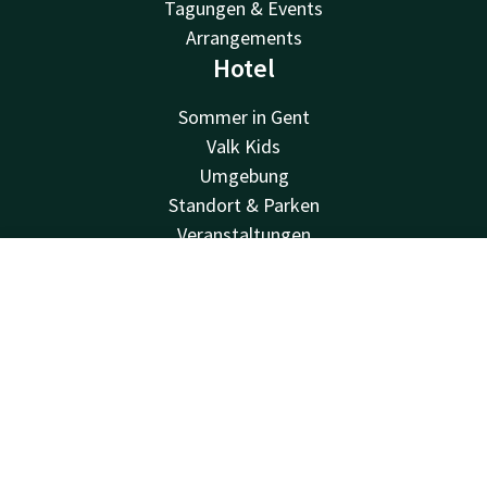
Tagungen & Events
Arrangements
Hotel
Sommer in Gent
Valk Kids
Umgebung
Standort & Parken
Veranstaltungen
Blog
Kontakt
Account
DE
FAQ
Nachhaltigkeit
Jetzt buchen
Geschäftskonto
Stellenangebote
Newsletter
Van der Valk