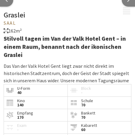
MENÜ
Graslei
SAAL
162m²
Stilvoll tagen im Van der Valk Hotel Gent – in
einem Raum, benannt nach der ikonischen
Graslei
Das Van der Valk Hotel Gent liegt zwar nicht direkt im
historischen Stadtzentrum, doch der Geist der Stadt spiegelt
sich in unserem Haus wider. Unsere modernen Tagungsräume
sind nach bekannten Orten in Gent benannt – wie der
Graslei
,
U-Form
Block
40
-
einem der meistfotografierten Plätze der Stadt.
Kino
Schule
140
70
Die Graslei bildet zusammen mit der Korenlei das malerische
Ufer der Leie und war bereits im 11. Jahrhundert ein wichtiger
Empfang
Bankett
170
70
Handelsplatz. Heute steht sie für den unverwechselbaren
Exam
Kabarett
Charme und die Geschichte Gents – genauso wie der
-
60
Tagungsraum, der ihren Namen trägt.