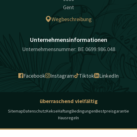
Gent
Wegbeschreibung
Unternehmensinformationen
Unternehmensnummer: BE 0699.986.048
Facebook
Instagram
Tiktok
LinkedIn
überraschend vielfältig
Sitemap
Datenschutz
Kekse
Haftung
Bedingungen
Bestpreisgarantie
Hausregeln