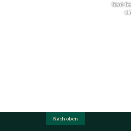
Gent
Ge
ei
Nach oben