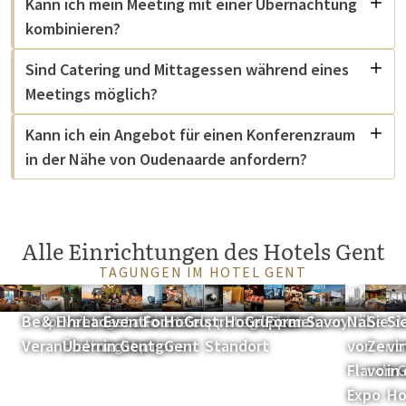
Kann ich mein Meeting mit einer Übernachtung
kombinieren?
Sind Catering und Mittagessen während eines
Meetings möglich?
Kann ich ein Angebot für einen Konferenzraum
in der Nähe von Oudenaarde anfordern?
Alle Einrichtungen des Hotels Gent
TAGUNGEN IM HOTEL GENT
Überblick über
Tagungsräume
Buchen Sie
Parkplatz &
Rooftop-
Tagungspakete
BBQ-
Lage
Kulinarische
Gent als
Nachhaltigkeit
Kulinarisches
Walking-
Gruppenaktivitä
Chalet
Fahrradver
In der
Entd
Tr
Besprechungs- und
& Eventräume
Ihre
Ladestationen
Eventlocation
Formeln
Hotel
Gruppenformeln
strategischer
Hotel Gent
Gruppenessen
Formeln
Savoyard
Nähe
Sie d
Si
Veranstaltungsoptionen
Übernachtung
in Gent
Gent
Standort
von
Zent
vi
Flander
von 
in
Expo
Ho