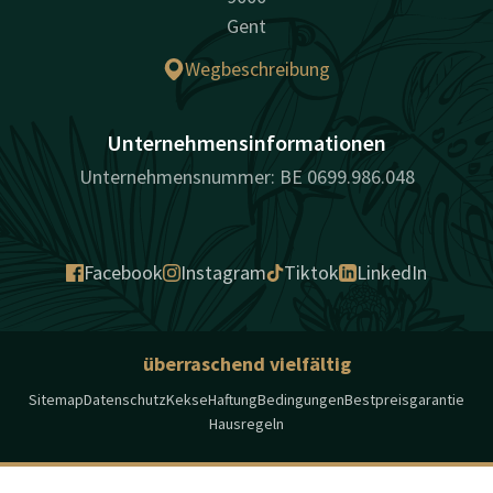
Gent
Wegbeschreibung
Unternehmensinformationen
Unternehmensnummer: BE 0699.986.048
Facebook
Instagram
Tiktok
LinkedIn
überraschend vielfältig
Sitemap
Datenschutz
Kekse
Haftung
Bedingungen
Bestpreisgarantie
Hausregeln