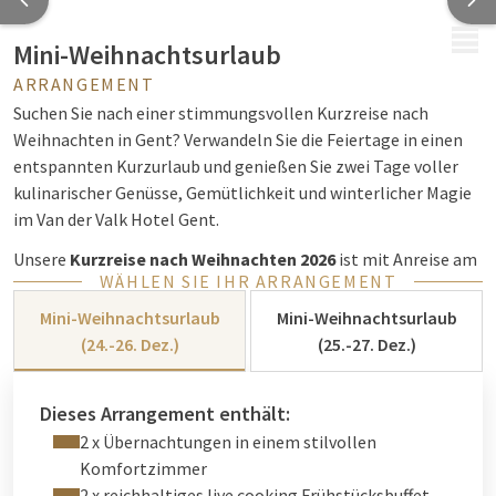
MENÜ
Mini-Weihnachtsurlaub
ARRANGEMENT
Suchen Sie nach einer stimmungsvollen Kurzreise nach
Weihnachten in Gent? Verwandeln Sie die Feiertage in einen
entspannten Kurzurlaub und genießen Sie zwei Tage voller
kulinarischer Genüsse, Gemütlichkeit und winterlicher Magie
im Van der Valk Hotel Gent.
Unsere
Kurzreise nach Weihnachten 2026
ist mit Anreise am
WÄHLEN SIE IHR ARRANGEMENT
24. oder 25. Dezember 2026
buchbar und die ideale
Möglichkeit, mit Ihrem Partner, Ihrer Familie oder Freunden
Mini-Weihnachtsurlaub
Mini-Weihnachtsurlaub
in der schönsten Zeit des Jahres vollkommen abzuschalten.
(24.-26. Dez.)
(25.-27. Dez.)
Ein zauberhaftes Weihnachtsfest in Gent
Dieses Arrangement enthält:
2 x Übernachtungen in einem stilvollen
Während der Weihnachtszeit erstrahlt das Van der Valk Hotel
Komfortzimmer
Gent in einer warmen und gemütlichen
2 x reichhaltiges live cooking Frühstücksbuffet