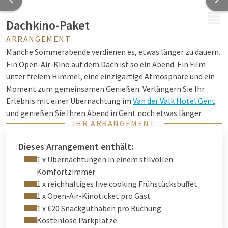
MENÜ
Dachkino-Paket
ARRANGEMENT
Manche Sommerabende verdienen es, etwas länger zu dauern.
Ein Open-Air-Kino auf dem Dach ist so ein Abend. Ein Film
unter freiem Himmel, eine einzigartige Atmosphäre und ein
Moment zum gemeinsamen Genießen. Verlängern Sie Ihr
Erlebnis mit einer Übernachtung im
Van der Valk Hotel Gent
und genießen Sie Ihren Abend in Gent noch etwas länger.
IHR ARRANGEMENT
Die Filmvorführungen finden in der
Skybar Mr. Sato
im 10.
Stock des Hotels statt. Von diesem einzigartigen Ort aus
Dieses Arrangement enthält:
genießen Sie nicht nur einen Film unter dem Sternenhimmel,
1 x Übernachtungen in einem stilvollen
sondern auch einen wunderschönen Panoramablick über
Komfortzimmer
Gent.
1 x reichhaltiges live cooking Frühstücksbuffet
1 x Open-Air-Kinoticket pro Gast
Ob romantischer Abend zu zweit, ein Ausflug mit Freunden
1 x €20 Snackguthaben pro Buchung
oder ein gemütlicher Mutter-Tochter-Moment – das
Kostenlose Parkplätze
Dachkino
-Paket bietet die perfekte Gelegenheit für