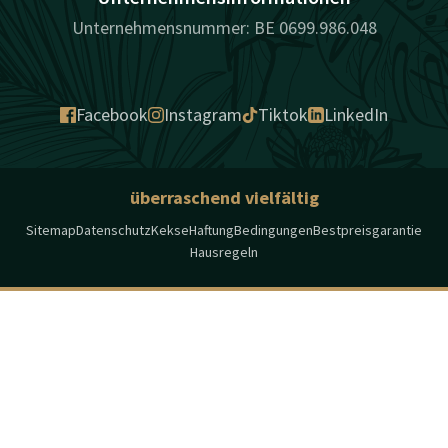
Unternehmensnummer: BE 0699.986.048
Facebook
Instagram
Tiktok
LinkedIn
überraschend vielfältig
Sitemap
Datenschutz
Kekse
Haftung
Bedingungen
Bestpreisgarantie
Hausregeln