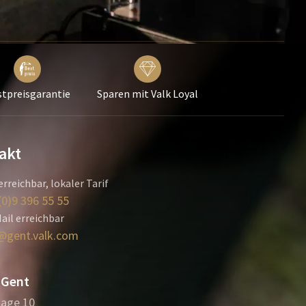
tpreisgarantie
Sparen mit Valk Loyal
akt
erreichbar, lokaler Tarif
(0)9 396 55 55
ail erreichbar
@gent.valk.com
 Gent
age 10