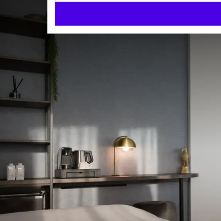
Superior Zimmer
DELUXE-ZIMMER
45m²
Kingsize-Bett
Badewanne
Check-in ab 15:00
Check-out bis 11:00
Suchen Sie ein Umfeld, in dem Sie arbeiten und si
Bad das perfekte Zimmer.
Neben allen Standardeinrichtungen verfügt das Zi
begehbarer Dusche, Badewanne und einer großen Au
ZIMMER 
Als Sahnehäubchen genießen Sie kostenlosen und 
Kingsize-Bett
Sie nach einem anstrengenden Arbeitstag oder ein
Bademäntel
sich das Spa hier
oder das Fitnessstudio hier an