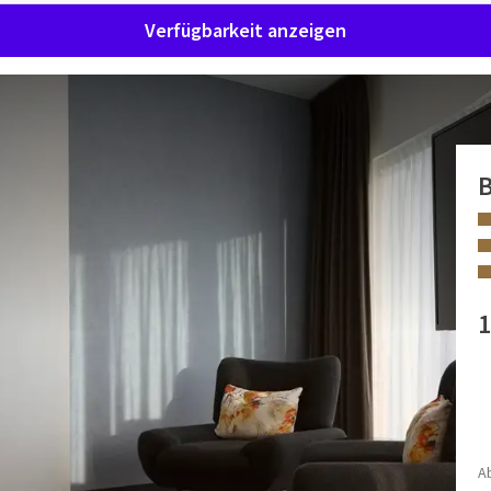
Verfügbarkeit anzeigen
B
ch entspannen können? Dann ist unsere Superior Zimmer mit
1
mmer über ein schönes, geräumiges, offenes Badezimmer mit
swahl an Toilettenartikeln.
AUSSTATTUNGEN
unbegrenzten Zugang zu unserem Fitnessstudio und Spa, wo
Badewanne
em Besuch in der Stadt Gent entspannen können.
Sehen Sie
Begehbare Dusche
A