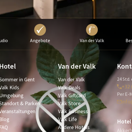
udio
Angebote
Van der Valk
Bes
Hotel
Van der Valk
Kont
Sommer in Gent
Van der Valk
24 Std. 
+32 
Valk Kids
Valk Deals
Per E-M
Umgebung
Valk Giftcard
info
Standort & Parken
Valk Store
Veranstaltungen
Valk Business
Blog
Valk Life
Hotel
FAQ
Andere Hotels
Akkerh