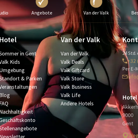
udio
Angebote
Van der Valk
Bes
Hotel
Van der Valk
Kont
Sommer in Gent
Van der Valk
24 Std. 
+32 
Valk Kids
Valk Deals
Per E-M
Umgebung
Valk Giftcard
info
Standort & Parken
Valk Store
Veranstaltungen
Valk Business
Blog
Valk Life
Hotel
FAQ
Andere Hotels
Akkerh
Nachhaltigkeit
9000
Geschäftskonto
Gent
Stellenangebote
Weg
Newsletter