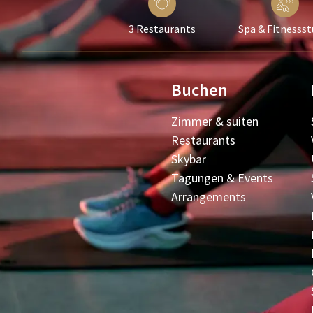
3 Restaurants
Spa & Fitnessst
Buchen
Zimmer & suiten
Restaurants
Skybar
Tagungen & Events
Arrangements