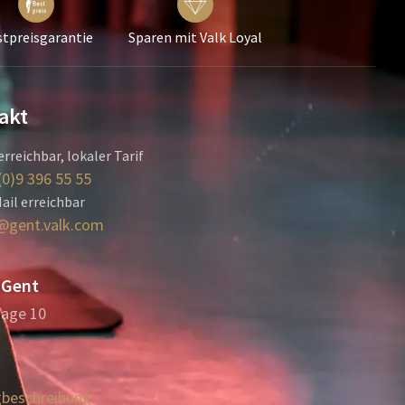
tpreisgarantie
Sparen mit Valk Loyal
akt
erreichbar, lokaler Tarif
(0)9 396 55 55
ail erreichbar
@gent.valk.com
 Gent
age 10
beschreibung