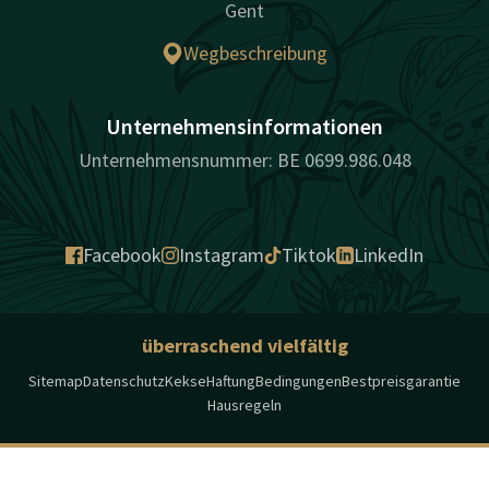
Gent
Wegbeschreibung
Unternehmensinformationen
Unternehmensnummer: BE 0699.986.048
Facebook
Instagram
Tiktok
LinkedIn
überraschend vielfältig
Sitemap
Datenschutz
Kekse
Haftung
Bedingungen
Bestpreisgarantie
Hausregeln