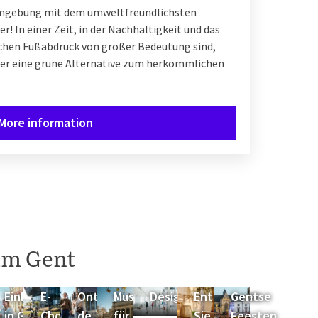
Umgebung mit dem umweltfreundlichsten
! In einer Zeit, in der Nachhaltigkeit und das
chen Fußabdruck von großer Bedeutung sind,
ller eine grüne Alternative zum herkömmlichen
More information
 um Gent
en
Einkaufen
E-
Ontdek
Museum
Designmuseum
Entspannen
Gentse
in Gent
Chopper
de
für
Sie sich in
Feesten