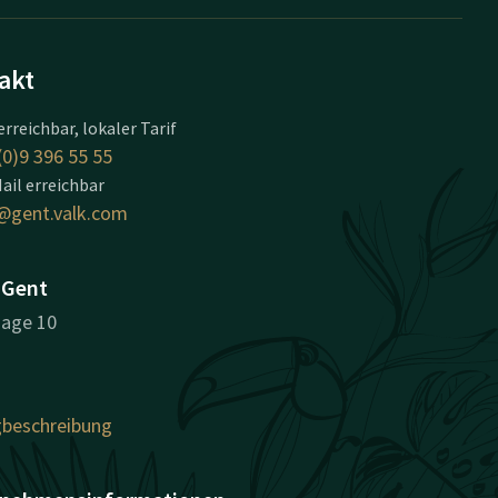
akt
erreichbar, lokaler Tarif
(0)9 396 55 55
ail erreichbar
@gent.valk.com
 Gent
age 10
beschreibung