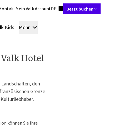
Sprache einstellen
Kontakt
Mein Valk Account
DE
Jetzt buchen
lk Kids
Mehr
Zimmer & Suiten
Restaurants
Skybar
Bespr
 Valk Hotel
n Landschaften, den
r französischen Grenze
 Kulturliebhaber.
N
ion können Sie Ihre