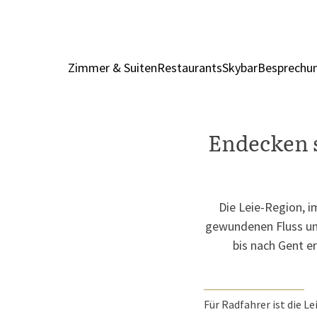
Zimmer & Suiten
Restaurants
Skybar
Besprechun
Endecken s
Die Leie-Region, i
gewundenen Fluss und 
bis nach Gent er
Für Radfahrer ist die 