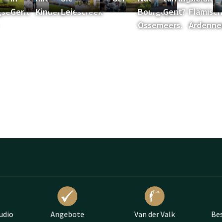
gse
Gent
Kindern
Leiestreek
Bourgoyen-
Gent?
Flämisc
Ossemeers.
Ardenne
udio
Angebote
Van der Valk
Bes