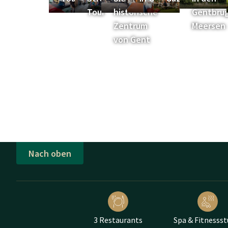
Tour
historische
Gentbru
Zentrum
Meersen
von Gent
Nach oben
3 Restaurants
Spa & Fitnessst