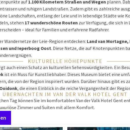
tenpunkte auf
1.100 Kilometern Straßen und Wegen
planen. Da
ntrassen und ruhigen Landstraßen. Zudem gibt es zahlreiche ausg
öne Landschaften, entlang der Leie und in lebendige Städte wie Kort
deln, stehen
17 wunderschöne Routen
zur Verfügung, die sich in
rscheiden – ideal für Familien und erfahrene Radfahrer.
ier Wandernetze der Leie-Region entdecken:
Land van Mortagne, 
sen und Ieperboog Oost
. Diese Netze, die auf Knotenpunkten ba
andervergnügen.
KULTURELLE HÖHEPUNKTE
rgt auch einen Schatz an kulturellen Sehenswürdigkeiten. Ein Be
ek
ist ein Muss für Kunstliebhaber. Dieses Museum bietet eine u
n, die von der Region inspiriert wurden. Darüber hinaus gibt es z
 Ooidonk
, die einen Einblick in die reiche Vergangenheit der Regio
ÜBERNACHTEN IM VAN DER VALK HOTEL GENT
chen Tag können Sie im komfortablen Van der Valk Hotel Gent en
uxuriöse Zimmer und Suiten mit allem Komfort.
hen