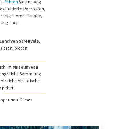
bei
fahren
Sie entlang
eschilderte Radrouten,
rijk führen. Für alle,
 Länge und
Land van Streuvels,
sieren, bieten
such im
Museum van
mfangreiche Sammlung
ahlreiche historische
n geben.
tspannen. Dieses