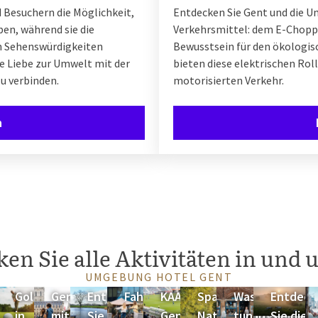
 Besuchern die Möglichkeit,
Entdecken Sie Gent und die 
ben, während sie die
Verkehrsmittel: dem E-Chopper
n Sehenswürdigkeiten
Bewusstsein für den ökologis
re Liebe zur Umwelt mit der
bieten diese elektrischen Ro
u verbinden.
motorisierten Verkehr.
n
en Sie alle Aktivitäten in und
UMGEBUNG HOTEL GENT
en
Golf
Gent
Entdecken
Fahrradrouten
KAA
Spazieren im
Was
Entdeck
in
mit
Sie die
Gent
Naturschutzgebiet
tun in
Sie die