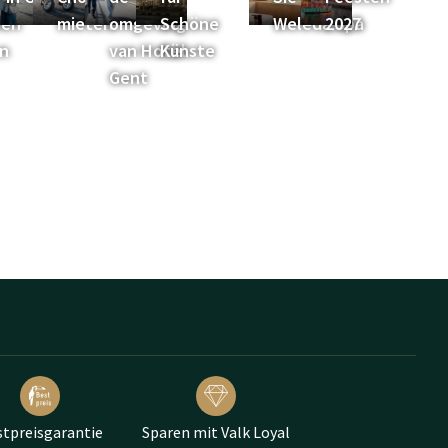
hen
mieten
omgeving
Schöne
Weleda Spa
2027
n
van Hotel
Künste
Gent
tpreisgarantie
Sparen mit Valk Loyal