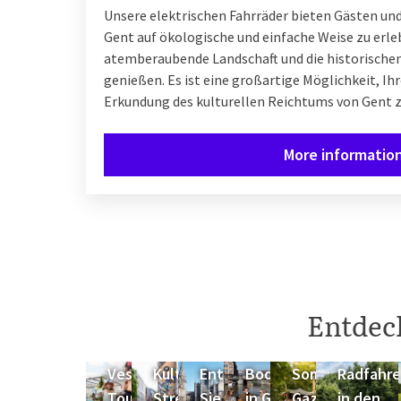
Unsere elektrischen Fahrräder bieten Gästen und
Gent auf ökologische und einfache Weise zu erle
atemberaubende Landschaft und die historische
genießen. Es ist eine großartige Möglichkeit, Ih
Erkundung des kulturellen Reichtums von Gent z
More informatio
Entdeck
Vespa-
Kulturelle
Entdecken
Bootsfahrt
Sommerbar
Radfahr
Tour
Streetart-
Sie das
in Gent
Gazon
in den