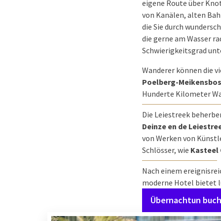
eigene Route über Kno
von Kanälen, alten Bah
die Sie durch wundersch
die gerne am Wasser ra
Schwierigkeitsgrad unte
Wanderer können die v
Poelberg-Meikensbos
Hunderte Kilometer W
Die Leiestreek beherbe
Deinze en de Leiestre
von Werken von Künstler
Schlösser, wie
Kasteel
Nach einem ereignisrei
moderne Hotel bietet l
Übernachtun buc