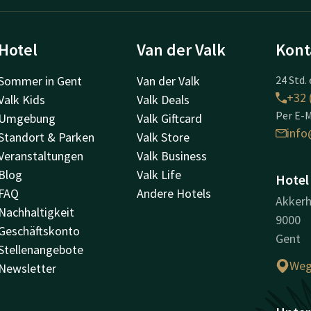
Hotel
Van der Valk
Kont
Sommer in Gent
Van der Valk
24 Std. 
+32 
Valk Kids
Valk Deals
Per E-M
Umgebung
Valk Giftcard
info
Standort & Parken
Valk Store
Veranstaltungen
Valk Business
Blog
Valk Life
Hotel
FAQ
Andere Hotels
Akkerh
Nachhaltigkeit
9000
Geschäftskonto
Gent
Stellenangebote
Weg
Newsletter