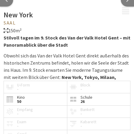
MENÜ
New York
SAAL
150m²
Stilvoll tagen im 9. Stock des Van der Valk Hotel Gent – mit
Panoramablick über die Stadt
Obwohl sich das Van der Valk Hotel Gent direkt außerhalb des
historischen Zentrums befindet, holen wir die Seele der Stadt
ins Haus. Im 9. Stock erwarten Sie moderne Tagungsräume
mit weitem Blick über Gent:
New York, Tokyo, Milaan,
Berlijn
und
Bilbao
. Diese Räume bieten den idealen Rahmen
U-Form
Block
-
-
für Meetings, Workshops, Seminare und Präsentationen —
Kino
Schule
professionell, komfortabel und mit internationalem Flair.
50
26
Sie suchen einen Tagungsraum in Gent mit Panoramablick
Empfang
Bankett
-
-
und professioneller Ausstattung? Unsere Räume im 9. Stock
Exam
Kabarett
sind die perfekte Wahl für Ihre nächste Veranstaltung.
-
-