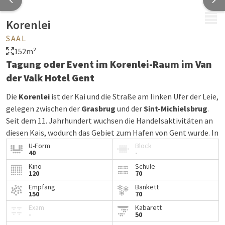
MENÜ
Korenlei
SAAL
152m²
Tagung oder Event im Korenlei-Raum im Van
der Valk Hotel Gent
Die
Korenlei
ist der Kai und die Straße am linken Ufer der Leie,
gelegen zwischen der
Grasbrug
und der
Sint-Michielsbrug
.
Seit dem 11. Jahrhundert wuchsen die Handelsaktivitäten an
diesen Kais, wodurch das Gebiet zum Hafen von Gent wurde. In
dieser Zeit wurde der Import von Getreide ins Grafschaft
U-Form
Block
40
-
Flandern über Gent geleitet. Die
Graslei
,
Korenlei
und die
Kino
Schule
Korenmarkt
bildeten das pulsierende Zentrum des
120
70
Getreidehandels in Flandern.
Empfang
Bankett
150
70
Im
Korenlei-Raum
des Van der Valk Hotels Gent können Sie in
Exam
Kabarett
einem historischen Rahmen tagen oder ein Event ausrichten,
-
50
ausgestattet mit allen modernen Annehmlichkeiten, die für