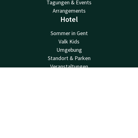
Tagungen & Events
Arrangements
Hotel
Sommer in Gent
Valk Kids
Umgebung
Standort & Parken
Veranstaltungen
Blog
Kontakt
Account
DE
FAQ
Nachhaltigkeit
Jetzt buchen
Geschäftskonto
Stellenangebote
Newsletter
Van der Valk