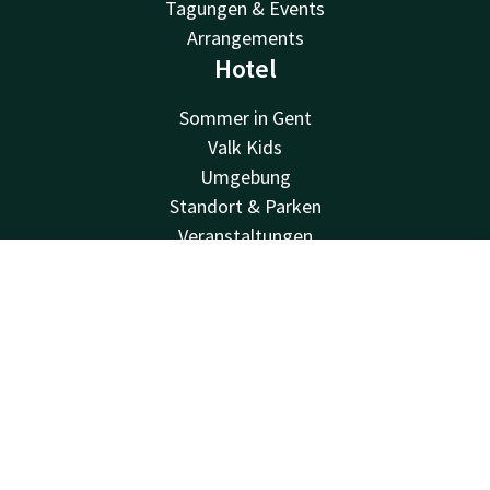
Tagungen & Events
Arrangements
Hotel
Sommer in Gent
Valk Kids
Umgebung
Standort & Parken
Veranstaltungen
Blog
Kontakt
Account
DE
FAQ
Nachhaltigkeit
Jetzt buchen
Geschäftskonto
Stellenangebote
Newsletter
Van der Valk