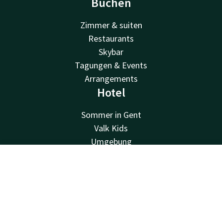
Buchen
Zimmer & suiten
Restaurants
Skybar
Tagungen & Events
Arrangements
Hotel
Sommer in Gent
Valk Kids
Umgebung
Standort & Parken
Kontakt
Account
DE
Veranstaltungen
Blog
Jetzt buchen
FAQ
Nachhaltigkeit
Geschäftskonto