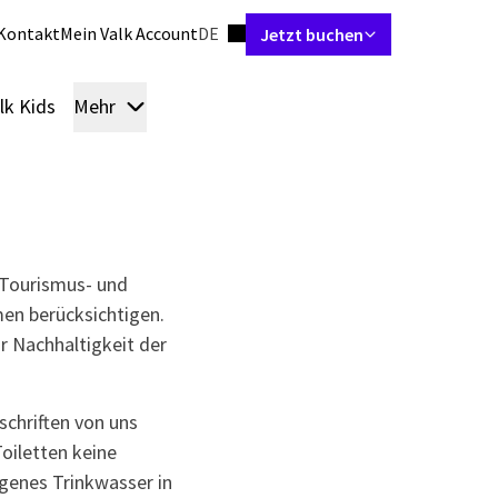
Sprache einstellen
Kontakt
Mein Valk Account
DE
Jetzt buchen
lk Kids
Mehr
Zimmer & Suiten
Restaurants
Skybar
Bespr
 Tourismus- und
men berücksichtigen.
r Nachhaltigkeit der
schriften von uns
Toiletten keine
genes Trinkwasser in