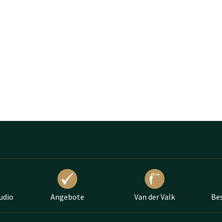
udio
Angebote
Van der Valk
Bes