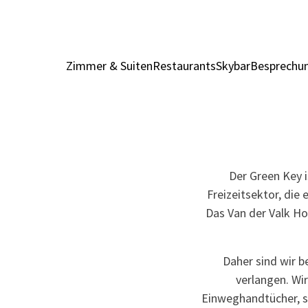
Zimmer & Suiten
Restaurants
Skybar
Besprechun
Der Green Key 
Freizeitsektor, die
Das Van der Valk Ho
Daher sind wir b
verlangen. Wir
Einweghandtücher, s