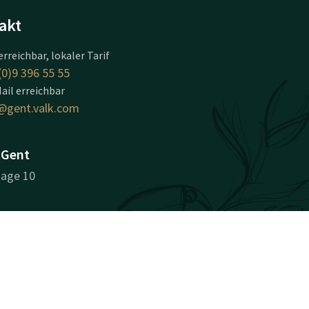
akt
erreichbar, lokaler Tarif
(0)9 396 55 55
ail erreichbar
@gent.valk.com
 Gent
age 10
beschreibung
nehmensinformationen
nehmensnummer: BE