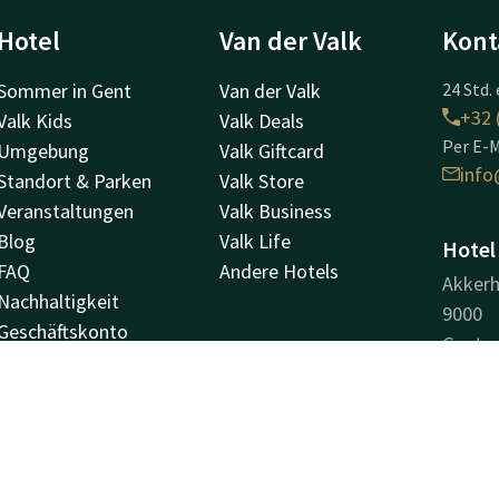
Hotel
Van der Valk
Kont
Sommer in Gent
Van der Valk
24 Std. 
+32 
Valk Kids
Valk Deals
Per E-M
Umgebung
Valk Giftcard
info
Standort & Parken
Valk Store
Veranstaltungen
Valk Business
Blog
Valk Life
Hotel
FAQ
Andere Hotels
Akkerh
Nachhaltigkeit
9000
Geschäftskonto
Gent
Stellenangebote
Weg
Newsletter
Unter
Unter