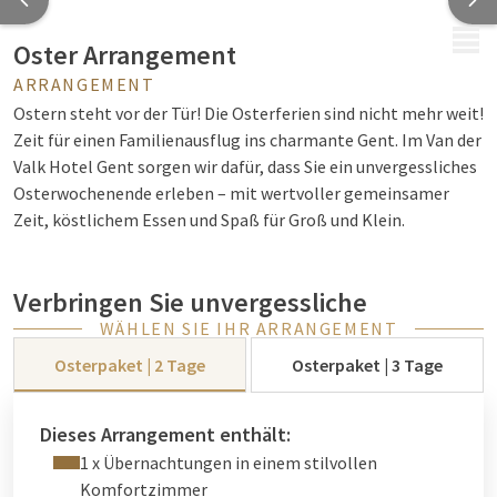
MENÜ
Oster Arrangement
ARRANGEMENT
Ostern steht vor der Tür! Die Osterferien sind nicht mehr weit!
Zeit für einen Familienausflug ins charmante Gent. Im Van der
Valk Hotel Gent sorgen wir dafür, dass Sie ein unvergessliches
Osterwochenende erleben – mit wertvoller gemeinsamer
Zeit, köstlichem Essen und Spaß für Groß und Klein.
Verbringen Sie unvergessliche
WÄHLEN SIE IHR ARRANGEMENT
Osterferien in Gent
Osterpaket | 2 Tage
Osterpaket | 3 Tage
Übernachten Sie in einem unserer geräumigen,
familienfreundlichen Zimmer und lassen Sie sich kulinarisch
verwöhnen. Starten Sie den Tag mit einem reichhaltigen
Dieses Arrangement enthält:
Frühstücksbuffet mit Live-Cooking und genießen Sie abends
1 x Übernachtungen in einem stilvollen
ein 3-Gänge-Menü im Restaurant Cocotte. Für Kinder gibt es
Komfortzimmer